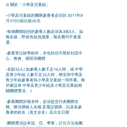
2) 關於「小學及兒童組」
-小學及兒童組的團隊參賽者必須於 2011年8
月31日(或以後)出生
-每個團體組別的參賽人數必須為3或4人。如
報名後，即使有組員退隊，報名費均不會退
還。
-參賽單位除學校外，亦包括但不限於社區中
心、教會、棋院等團體
-名額32人( 如參賽人數不足16人時，或 中學
及青少年組 人數不足32人時，將安排中學及
青少年組參賽者與小學及兒童組一同作賽。唯
仍會設有 中學及青少年組及小學及兒童組相
關團體獎項。 )
-參賽團體於報名時，必須提交代表團體名
稱、隊伍聯絡人名稱 及電話號碼，以及各參
賽者的姓名（英文全名）及出生日期
-團體獎項設有冠、亞、季軍；計分方法為團