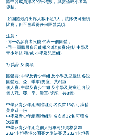
體中各成員排名的平均數， 其數值較小者為
優勝。
-如團體最終出席人數不足3人，該隊仍可繼續
比賽，但不會獲得任何團體獎項。
注意：
-同一名參賽者只能 代表一個團體 。
-同一 團體最多只能報名2隊參賽(包括 中學及
青少年組 和/或 小學及兒童組)
3) 獎品 及 獎項
團體賽: 中學及青少年組 及小學及兒童組 各設
團體冠、亞、季軍(獎座、共6個)
個人賽: 中學及青少年組 及小學及兒童組 各設
個人冠、亞、季、殿軍(獎座、共8個)
中學及青少年組團體組別 名次首16名 可獲精
美桌遊一份
中學及青少年組團體組別 名次首32名 可獲名
次證書
中學及青少年組之個人冠軍可獲資格參加
2024卡坦香港公開賽之準決賽 及2024卡坦香