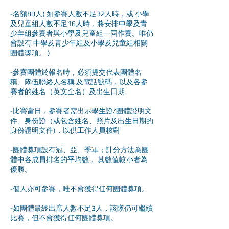
-名額80人( 如參賽人數不足32人時，或 小學
及兒童組人數不足16人時，將安排中學及青
少年組參賽者與小學及兒童組一同作賽。唯仍
會設有 中學及青少年組及小學及兒童組相關
團體獎項。 )
-參賽團體於報名時，必須提交代表團體名
稱、隊伍聯絡人名稱 及電話號碼，以及各參
賽者的姓名（英文全名）及出生日期
-比賽當日，參賽者需出示學生證/團體證明文
件、身份證（或包含姓名、照片及出生日期的
身份證明文件)，以供工作人員核對
-團體獎項設有冠、亞、季軍；計分方法為團
體中各成員排名的平均數， 其數值較小者為
優勝。
-個人亦可參賽，唯不會獲得任何團體獎項。
-如團體最終出席人數不足3人，該隊仍可繼續
比賽，但不會獲得任何團體獎項。